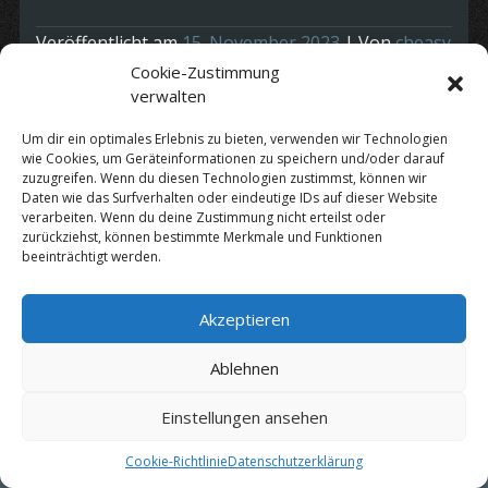
Veröffentlicht am
15. November 2023
| Von
cheasy
Cookie-Zustimmung
Vor dem Weihnachtsmarkt am 10.12. findet am 9.12
verwalten
die „Warm Up Party“ im und um das Zelt statt.
Um dir ein optimales Erlebnis zu bieten, verwenden wir Technologien
Nähere Infos siehe Flyer
wie Cookies, um Geräteinformationen zu speichern und/oder darauf
zuzugreifen. Wenn du diesen Technologien zustimmst, können wir
Daten wie das Surfverhalten oder eindeutige IDs auf dieser Website
verarbeiten. Wenn du deine Zustimmung nicht erteilst oder
zurückziehst, können bestimmte Merkmale und Funktionen
Kategorie:
Termine
beeinträchtigt werden.
Akzeptieren
Datenschutz
|
Impressum
Ablehnen
© Copyright 2010 - 2026 by
Cheasy
Einstellungen ansehen
Cookie-Richtlinie
Datenschutzerklärung