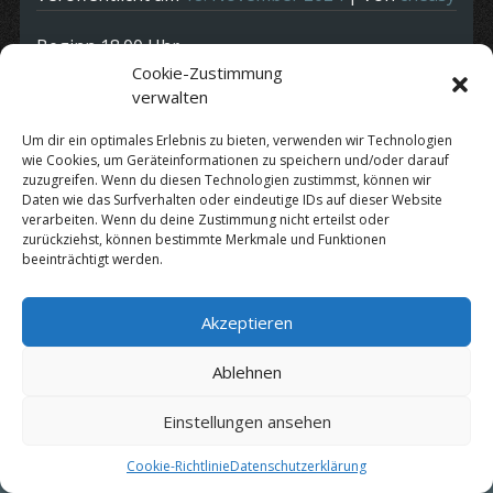
Beginn 18.00 Uhr.
Cookie-Zustimmung
Legendär mit Kultstatus.
verwalten
Um dir ein optimales Erlebnis zu bieten, verwenden wir Technologien
Kategorie:
Termine
wie Cookies, um Geräteinformationen zu speichern und/oder darauf
zuzugreifen. Wenn du diesen Technologien zustimmst, können wir
Daten wie das Surfverhalten oder eindeutige IDs auf dieser Website
Datenschutz
|
Impressum
verarbeiten. Wenn du deine Zustimmung nicht erteilst oder
zurückziehst, können bestimmte Merkmale und Funktionen
beeinträchtigt werden.
© Copyright 2010 - 2026 by
Cheasy
Akzeptieren
Ablehnen
Einstellungen ansehen
Cookie-Richtlinie
Datenschutzerklärung