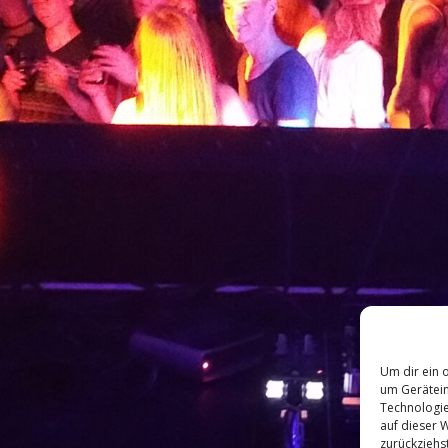
Um dir ein 
um Gerätein
Technologie
auf dieser 
zurückziehs