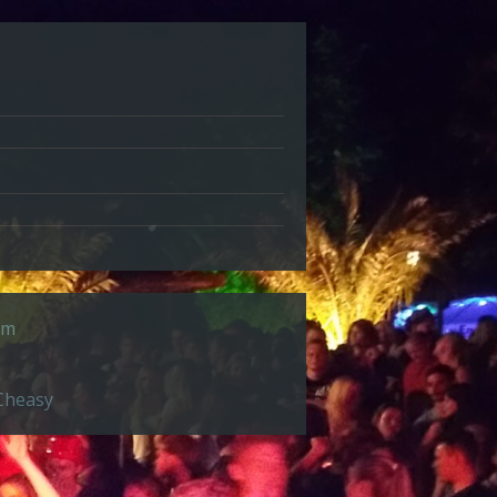
um
Cheasy