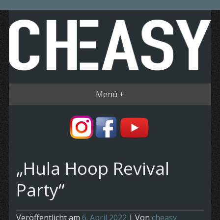
Menü +
„Hula Hoop Revival
Party“
Veröffentlicht am
6. April 2022
| Von
cheasy