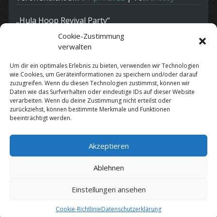
„Hula Hoop Revival Party“
Cookie-Zustimmung
In regelmäßigen Abständen geben wir euch das
verwalten
Feeling der legendären Oldiethek „Hula Hoop“,
wieder zurück.
Um dir ein optimales Erlebnis zu bieten, verwenden wir Technologien
wie Cookies, um Geräteinformationen zu speichern und/oder darauf
Wie bereits im letzten Jahr findet die Party im
zuzugreifen. Wenn du diesen Technologien zustimmst, können wir
„Waldheim Backnang“ statt.
Daten wie das Surfverhalten oder eindeutige IDs auf dieser Website
verarbeiten. Wenn du deine Zustimmung nicht erteilst oder
Nähere Infos folgen
zurückziehst, können bestimmte Merkmale und Funktionen
beeinträchtigt werden.
Kategorie:
Termine
Akzeptieren
Datenschutz
|
Impressum
Ablehnen
Einstellungen ansehen
© Copyright 2010 - 2026 by
Cheasy
Cookie-Richtlinie
Datenschutzerklärung