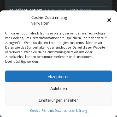
Veröffentlicht am
2. Juni 2024
| Von
cheasy
Cookie-Zustimmung
verwalten
Um dir ein optimales Erlebnis zu bieten, verwenden wir Technologien
Kategorie:
Termine
wie Cookies, um Geräteinformationen zu speichern und/oder darauf
zuzugreifen. Wenn du diesen Technologien zustimmst, können wir
Daten wie das Surfverhalten oder eindeutige IDs auf dieser Website
verarbeiten. Wenn du deine Zustimmung nicht erteilst oder
Datenschutz
|
Impressum
zurückziehst, können bestimmte Merkmale und Funktionen
beeinträchtigt werden.
© Copyright 2010 - 2026 by
Cheasy
Akzeptieren
Ablehnen
Einstellungen ansehen
Cookie-Richtlinie
Datenschutzerklärung