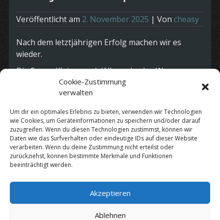
Veröffentlicht am
2. November 2025
| Von
cheasy
Nach dem letztjährigen Erfolg machen wir es
wieder.
Die
Spvgg Kleinaspach/Allmersbach a.W.
Cookie-Zustimmung
https://spvgg-kleinaspach.de/
veranstaltet am
verwalten
Samstag Abend wieder die Megaparty, nach dem
Weihnachtsmarkt in Großaspach.
Um dir ein optimales Erlebnis zu bieten, verwenden wir Technologien
wie Cookies, um Geräteinformationen zu speichern und/oder darauf
Wie bereits im letzten Jahr findet die Party im
zuzugreifen. Wenn du diesen Technologien zustimmst, können wir
Vereinsheim der Kleintierzüchter statt.
Daten wie das Surfverhalten oder eindeutige IDs auf dieser Website
verarbeiten. Wenn du deine Zustimmung nicht erteilst oder
zurückziehst, können bestimmte Merkmale und Funktionen
beeinträchtigt werden.
Kategorie:
Termine
Akzeptieren
Datenschutz
|
Impressum
Ablehnen