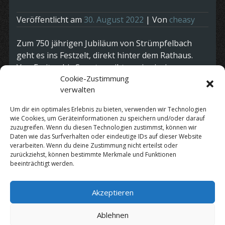
Veröffentlicht am
30. August 2022
| Von
cheasy
Zum 750 jährigen Jubiläum von Strümpfelbach
geht es ins Festzelt, direkt hinter dem Rathaus.
Von Freitag bis Sonntag gibt es ein riesiges
Cookie-Zustimmung
Rahmenprogramm, bei dem wir uns Samstag
verwalten
Abend sehen.
Beginn meiner musikalischen Tätigkeit ist am
Um dir ein optimales Erlebnis zu bieten, verwenden wir Technologien
wie Cookies, um Geräteinformationen zu speichern und/oder darauf
Samstag Abend gegen 22.00 Uhr.
zuzugreifen. Wenn du diesen Technologien zustimmst, können wir
Eintritt frei !!!
Daten wie das Surfverhalten oder eindeutige IDs auf dieser Website
verarbeiten. Wenn du deine Zustimmung nicht erteilst oder
zurückziehst, können bestimmte Merkmale und Funktionen
beeinträchtigt werden.
Kategorie:
Termine
Akzeptieren
Datenschutz
|
Impressum
Ablehnen