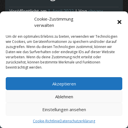
Veröffentlicht am
1. April 2022
| Von
cheasy
Cookie-Zustimmung
„Kölsch Party“
verwalten
Nähere Infos folgen
Um dir ein optimales Erlebnis zu bieten, verwenden wir Technologien
wie Cookies, um Geräteinformationen zu speichern und/oder darauf
zuzugreifen. Wenn du diesen Technologien zustimmst, können wir
Kategorie:
Termine
Daten wie das Surfverhalten oder eindeutige IDs auf dieser Website
verarbeiten. Wenn du deine Zustimmung nicht erteilst oder
zurückziehst, können bestimmte Merkmale und Funktionen
beeinträchtigt werden.
Datenschutz
|
Impressum
Akzeptieren
© Copyright 2010 - 2026 by
Cheasy
Ablehnen
Einstellungen ansehen
Cookie-Richtlinie
Datenschutzerklärung