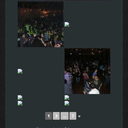
1
2
...
7
►