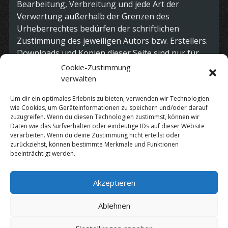
Bearbeitung, Verbreitung und jede Art der
Verwertung außerhalb der Grenzen des
Urheberrechtes bedürfen der schriftlichen
Zustimmung des jeweiligen Autors bzw. Erstellers.
Downloads und Kopien dieser Seite sind nur für
den privaten, nicht kommerziellen Gebrauch
Cookie-Zustimmung
gestattet. Soweit die Inhalte auf dieser Seite nicht
verwalten
vom Betreiber erstellt wurden, werden die
Um dir ein optimales Erlebnis zu bieten, verwenden wir Technologien
Urheberrechte Dritter beachtet. Insbesondere
wie Cookies, um Geräteinformationen zu speichern und/oder darauf
werden Inhalte Dritter als solche gekennzeichnet.
zuzugreifen. Wenn du diesen Technologien zustimmst, können wir
Sollten Sie trotzdem auf eine
Daten wie das Surfverhalten oder eindeutige IDs auf dieser Website
verarbeiten. Wenn du deine Zustimmung nicht erteilst oder
Urheberrechtsverletzung aufmerksam werden,
zurückziehst, können bestimmte Merkmale und Funktionen
bitten wir um einen entsprechenden Hinweis. Bei
beeinträchtigt werden.
Bekanntwerden von Rechtsverletzungen werden
wir derartige Inhalte umgehend entfernen.
Akzeptieren
Datenschutz
|
Impressum
Ablehnen